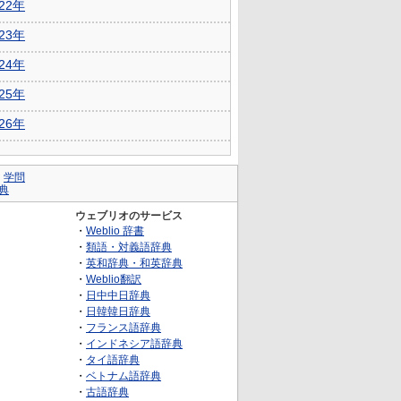
022年
023年
024年
025年
026年
｜
学問
典
ウェブリオのサービス
・
Weblio 辞書
・
類語・対義語辞典
・
英和辞典・和英辞典
・
Weblio翻訳
・
日中中日辞典
・
日韓韓日辞典
・
フランス語辞典
・
インドネシア語辞典
・
タイ語辞典
・
ベトナム語辞典
・
古語辞典