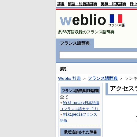
辞書
類語・対義語辞典
英和・和英辞典
日中
約58万語収録のフランス語辞典
フランス語辞典
索引
Weblio 辞書
＞
フランス語辞典
＞ ラン
アクセス
フランス語辞典収録辞書
全て
Wiktionary日本語版
▼
（フランス語カテゴリ）
Wikipediaフランス
▼
語版
最近追加された辞書