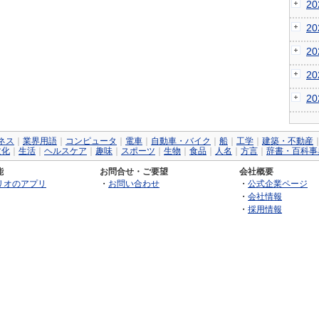
2
2
2
2
2
ネス
｜
業界用語
｜
コンピュータ
｜
電車
｜
自動車・バイク
｜
船
｜
工学
｜
建築・不動産
文化
｜
生活
｜
ヘルスケア
｜
趣味
｜
スポーツ
｜
生物
｜
食品
｜
人名
｜
方言
｜
辞書・百科事
能
お問合せ・ご要望
会社概要
リオのアプリ
・
お問い合わせ
・
公式企業ページ
・
会社情報
・
採用情報