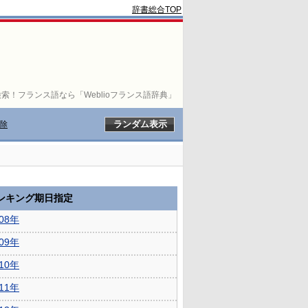
辞書総合TOP
索！フランス語なら「Weblioフランス語辞典」
除
ランキング期日指定
008年
009年
010年
011年