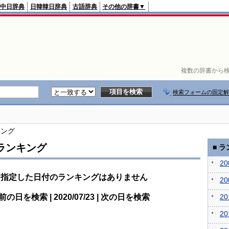
中日辞典
日韓韓日辞典
古語辞典
その他の辞書▼
複数の辞書から検
検索フォームの固定解
キング
ランキング
■ 
2
指定した日付のランキングはありません
2
前の日を検索 | 2020/07/23 | 次の日を検索
2
2