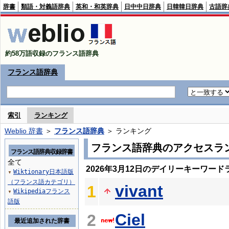
辞書
類語・対義語辞典
英和・和英辞典
日中中日辞典
日韓韓日辞典
古語辞
約58万語収録のフランス語辞典
フランス語辞典
索引
ランキング
Weblio 辞書
＞
フランス語辞典
＞ ランキング
フランス語辞典のアクセスラ
フランス語辞典収録辞書
全て
2026年3月12日のデイリーキーワード
Wiktionary日本語版
▼
（フランス語カテゴリ）
vivant
1
Wikipediaフランス
▼
語版
Ciel
2
最近追加された辞書