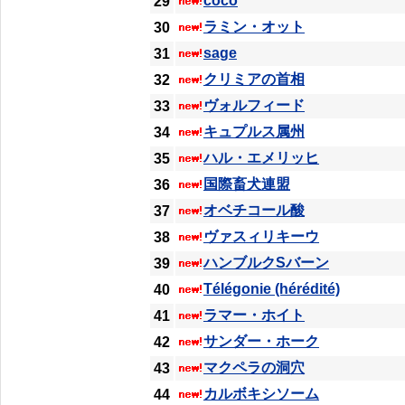
coco
29
ラミン・オット
30
sage
31
クリミアの首相
32
ヴォルフィード
33
キュプルス属州
34
ハル・エメリッヒ
35
国際畜犬連盟
36
オベチコール酸
37
ヴァスィリキーウ
38
ハンブルクSバーン
39
Télégonie (hérédité)
40
ラマー・ホイト
41
サンダー・ホーク
42
マクペラの洞穴
43
カルボキシソーム
44