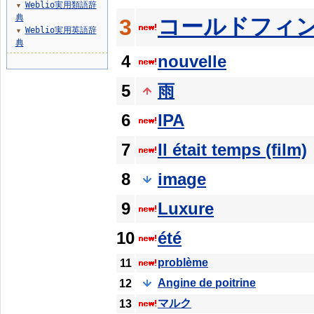
Weblio実用類語辞
▼
典
コールドフィ
3
Weblio実用英語辞
▼
典
4
nouvelle
5
雨
6
IPA
7
Il était temps (film)
8
image
9
Luxure
10
été
problème
11
Angine de poitrine
12
マルク
13