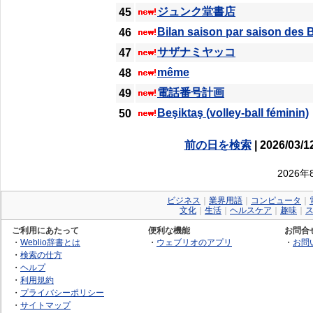
ジュンク堂書店
45
Bilan saison par saison des 
46
サザナミヤッコ
47
même
48
電話番号計画
49
Beşiktaş (volley-ball féminin)
50
前の日を検索
| 2026/03/1
2026
ビジネス
｜
業界用語
｜
コンピュータ
｜
文化
｜
生活
｜
ヘルスケア
｜
趣味
｜
ご利用にあたって
便利な機能
お問合
・
Weblio辞書とは
・
ウェブリオのアプリ
・
お問
・
検索の仕方
・
ヘルプ
・
利用規約
・
プライバシーポリシー
・
サイトマップ