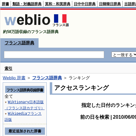
辞書
類語・対義語辞典
英和・和英辞典
日中中日辞典
日韓韓日辞典
古語辞
約58万語収録のフランス語辞典
フランス語辞典
索引
Weblio 辞書
＞
フランス語辞典
＞ ランキング
アクセスランキング
フランス語辞典収録辞書
全て
Wiktionary日本語版
▼
指定した日付のランキン
（フランス語カテゴリ）
Wikipediaフランス
▼
前の日を検索 | 2010/06/
語版
最近追加された辞書