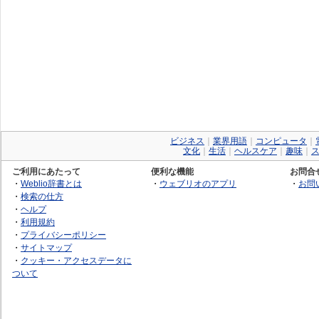
ビジネス
｜
業界用語
｜
コンピュータ
｜
文化
｜
生活
｜
ヘルスケア
｜
趣味
｜
ご利用にあたって
便利な機能
お問合
・
Weblio辞書とは
・
ウェブリオのアプリ
・
お問
・
検索の仕方
・
ヘルプ
・
利用規約
・
プライバシーポリシー
・
サイトマップ
・
クッキー・アクセスデータに
ついて