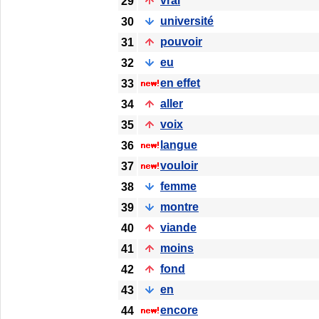
vrai
29
université
30
pouvoir
31
eu
32
en effet
33
aller
34
voix
35
langue
36
vouloir
37
femme
38
montre
39
viande
40
moins
41
fond
42
en
43
encore
44