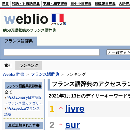
辞書
類語・対義語辞典
英和・和英辞典
日中中日辞典
日韓韓日辞典
古語辞
約58万語収録のフランス語辞典
フランス語辞典
索引
ランキング
Weblio 辞書
＞
フランス語辞典
＞ ランキング
フランス語辞典のアクセスラ
フランス語辞典収録辞書
全て
2021年1月13日のデイリーキーワード
Wiktionary日本語版
▼
（フランス語カテゴリ）
livre
1
Wikipediaフランス
▼
語版
sur
2
最近追加された辞書