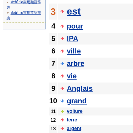
Weblio実用類語辞
▼
典
est
3
Weblio実用英語辞
▼
典
4
pour
5
IPA
6
ville
7
arbre
8
vie
9
Anglais
10
grand
voiture
11
terre
12
argent
13