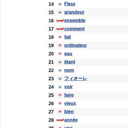
Fleur
14
grandeur
15
ensemble
16
comment
17
fait
18
ordinateur
19
eau
20
étant
21
nom
22
フィオーレ
23
voir
24
faire
25
vieux
26
bien
27
année
28