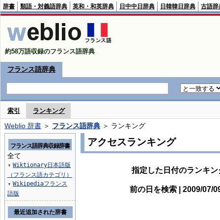
辞書
類語・対義語辞典
英和・和英辞典
日中中日辞典
日韓韓日辞典
古語辞
約58万語収録のフランス語辞典
フランス語辞典
索引
ランキング
Weblio 辞書
＞
フランス語辞典
＞ ランキング
アクセスランキング
フランス語辞典収録辞書
全て
Wiktionary日本語版
▼
指定した日付のランキン
（フランス語カテゴリ）
Wikipediaフランス
▼
前の日を検索 | 2009/07/
語版
最近追加された辞書