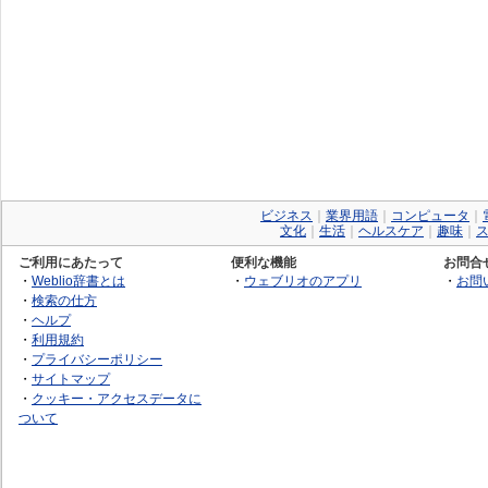
ビジネス
｜
業界用語
｜
コンピュータ
｜
文化
｜
生活
｜
ヘルスケア
｜
趣味
｜
ご利用にあたって
便利な機能
お問合
・
Weblio辞書とは
・
ウェブリオのアプリ
・
お問
・
検索の仕方
・
ヘルプ
・
利用規約
・
プライバシーポリシー
・
サイトマップ
・
クッキー・アクセスデータに
ついて