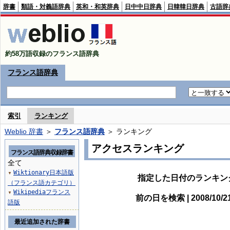
辞書
類語・対義語辞典
英和・和英辞典
日中中日辞典
日韓韓日辞典
古語辞
約58万語収録のフランス語辞典
フランス語辞典
索引
ランキング
Weblio 辞書
＞
フランス語辞典
＞ ランキング
アクセスランキング
フランス語辞典収録辞書
全て
Wiktionary日本語版
▼
指定した日付のランキン
（フランス語カテゴリ）
Wikipediaフランス
▼
前の日を検索 | 2008/10/
語版
最近追加された辞書