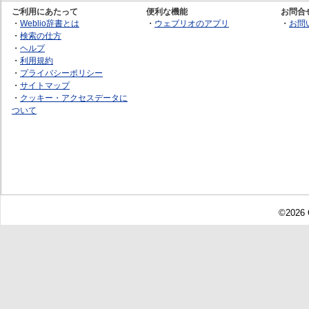
ご利用にあたって
便利な機能
お問合
・
Weblio辞書とは
・
ウェブリオのアプリ
・
お問
・
検索の仕方
・
ヘルプ
・
利用規約
・
プライバシーポリシー
・
サイトマップ
・
クッキー・アクセスデータに
ついて
©2026 