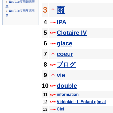
Weblio実用類語辞
▼
典
雨
3
Weblio実用英語辞
▼
典
4
IPA
5
Clotaire IV
6
glace
7
coeur
8
ブログ
9
vie
10
double
information
11
Vidéokid : L'Enfant génial
12
Ciel
13