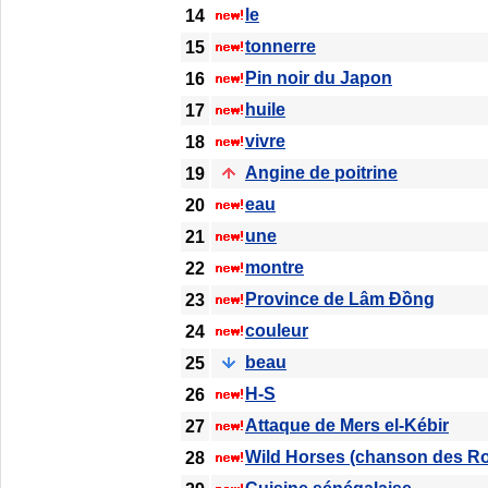
le
14
tonnerre
15
Pin noir du Japon
16
huile
17
vivre
18
Angine de poitrine
19
eau
20
une
21
montre
22
Province de Lâm Đồng
23
couleur
24
beau
25
H-S
26
Attaque de Mers el-Kébir
27
Wild Horses (chanson des Ro
28