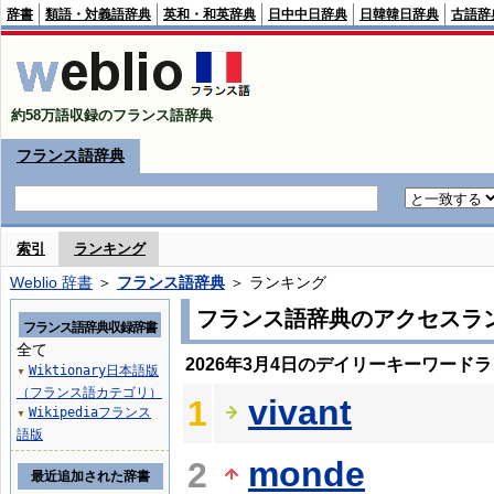
辞書
類語・対義語辞典
英和・和英辞典
日中中日辞典
日韓韓日辞典
古語辞
約58万語収録のフランス語辞典
フランス語辞典
索引
ランキング
Weblio 辞書
＞
フランス語辞典
＞ ランキング
フランス語辞典のアクセスラ
フランス語辞典収録辞書
全て
2026年3月4日のデイリーキーワード
Wiktionary日本語版
▼
（フランス語カテゴリ）
vivant
1
Wikipediaフランス
▼
語版
monde
2
最近追加された辞書