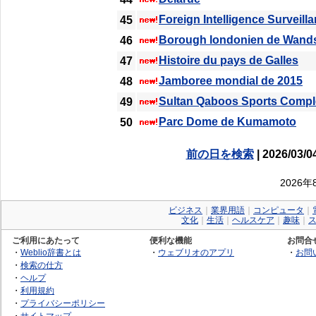
Foreign Intelligence Surveill
45
Borough londonien de Wand
46
Histoire du pays de Galles
47
Jamboree mondial de 2015
48
Sultan Qaboos Sports Compl
49
Parc Dome de Kumamoto
50
前の日を検索
| 2026/03/0
2026
ビジネス
｜
業界用語
｜
コンピュータ
｜
文化
｜
生活
｜
ヘルスケア
｜
趣味
｜
ご利用にあたって
便利な機能
お問合
・
Weblio辞書とは
・
ウェブリオのアプリ
・
お問
・
検索の仕方
・
ヘルプ
・
利用規約
・
プライバシーポリシー
・
サイトマップ