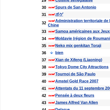
Cuisine sénégalaise
29
Spurs de San Antonio
30
ボゲ
31
Administration territoriale de
32
Chine
Samoa américaines aux Jeux
33
Moldavie (région de Roumani
34
Neko mix genkitan Toraji
35
bien
36
Xian de Xifeng (Liaoning)
37
Tokyo Dome City Attractions
38
Tournoi de São Paulo
39
Amstel Gold Race 2007
40
Attentats du 11 septembre 2
41
Pensée à deux fleurs
42
James Alfred Van Allen
43
Delarue
44