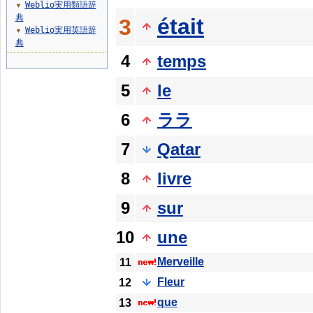
Weblio実用類語辞
▼
典
était
3
Weblio実用英語辞
▼
典
4
temps
5
le
6
ララ
7
Qatar
8
livre
9
sur
10
une
Merveille
11
Fleur
12
que
13