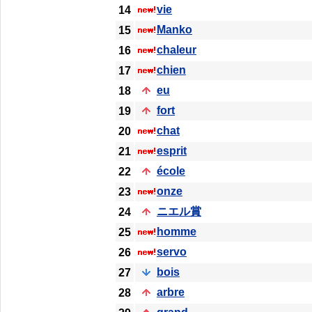
vie
14
Manko
15
chaleur
16
chien
17
eu
18
fort
19
chat
20
esprit
21
école
22
onze
23
ニエル賞
24
homme
25
servo
26
bois
27
arbre
28