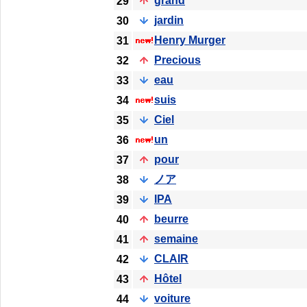
grand
29
jardin
30
Henry Murger
31
Precious
32
eau
33
suis
34
Ciel
35
un
36
pour
37
ノア
38
IPA
39
beurre
40
semaine
41
CLAIR
42
Hôtel
43
voiture
44