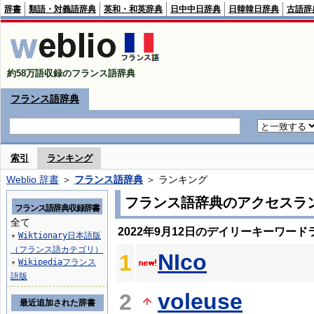
辞書
類語・対義語辞典
英和・和英辞典
日中中日辞典
日韓韓日辞典
古語辞
約58万語収録のフランス語辞典
フランス語辞典
索引
ランキング
Weblio 辞書
＞
フランス語辞典
＞ ランキング
フランス語辞典のアクセスラ
フランス語辞典収録辞書
全て
2022年9月12日のデイリーキーワード
Wiktionary日本語版
▼
（フランス語カテゴリ）
NIco
1
Wikipediaフランス
▼
語版
voleuse
2
最近追加された辞書