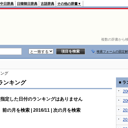
中日辞典
日韓韓日辞典
古語辞典
その他の辞書▼
複数の辞書から検
検索フォームの固定解
キング
ランキング
■ 
2
指定した日付のランキングはありません
2
前の月を検索 | 2016/11 | 次の月を検索
2
2