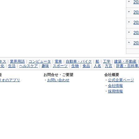
2
2
2
2
2
ネス
｜
業界用語
｜
コンピュータ
｜
電車
｜
自動車・バイク
｜
船
｜
工学
｜
建築・不動産
文化
｜
生活
｜
ヘルスケア
｜
趣味
｜
スポーツ
｜
生物
｜
食品
｜
人名
｜
方言
｜
辞書・百科事
能
お問合せ・ご要望
会社概要
リオのアプリ
・
お問い合わせ
・
公式企業ページ
・
会社情報
・
採用情報