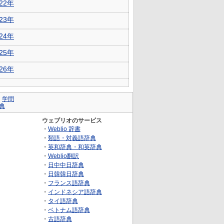
022年
023年
024年
025年
026年
｜
学問
典
ウェブリオのサービス
・
Weblio 辞書
・
類語・対義語辞典
・
英和辞典・和英辞典
・
Weblio翻訳
・
日中中日辞典
・
日韓韓日辞典
・
フランス語辞典
・
インドネシア語辞典
・
タイ語辞典
・
ベトナム語辞典
・
古語辞典