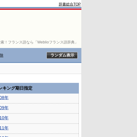
辞書総合TOP
索！フランス語なら「Weblioフランス語辞典」
除
ランキング期日指定
008年
009年
010年
011年