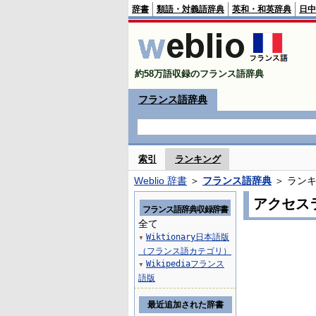
辞書
類語・対義語辞典
英和・和英辞典
日中
約58万語収録のフランス語辞典
フランス語辞典
索引
ランキング
Weblio 辞書
＞
フランス語辞典
＞ ラン
アクセス
フランス語辞典収録辞書
全て
Wiktionary日本語版
▼
（フランス語カテゴリ）
Wikipediaフランス
▼
語版
最近追加された辞書