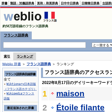
辞書
類語・対義語辞典
英和・和英辞典
日中中日辞典
日韓韓日辞典
古語辞
約58万語収録のフランス語辞典
フランス語辞典
索引
ランキング
Weblio 辞書
＞
フランス語辞典
＞ ランキング
フランス語辞典のアクセスラ
フランス語辞典収録辞書
全て
2022年8月17日のデイリーキーワード
Wiktionary日本語版
▼
（フランス語カテゴリ）
maison
1
Wikipediaフランス
▼
語版
Étoile filante
2
最近追加された辞書