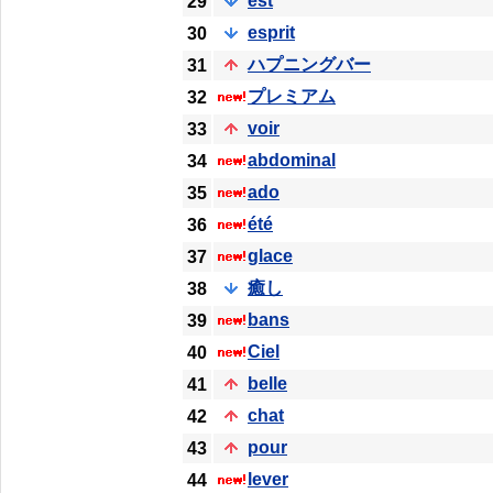
est
29
esprit
30
ハプニングバー
31
プレミアム
32
voir
33
abdominal
34
ado
35
été
36
glace
37
癒し
38
bans
39
Ciel
40
belle
41
chat
42
pour
43
lever
44