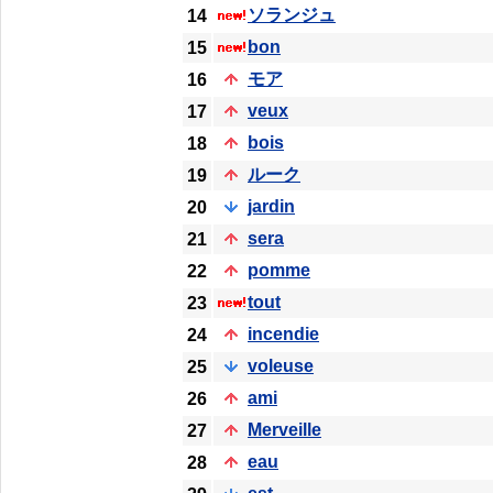
ソランジュ
14
bon
15
モア
16
veux
17
bois
18
ルーク
19
jardin
20
sera
21
pomme
22
tout
23
incendie
24
voleuse
25
ami
26
Merveille
27
eau
28