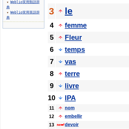
Weblio実用類語辞
▼
典
le
3
Weblio実用英語辞
▼
典
4
femme
5
Fleur
6
temps
7
vas
8
terre
9
livre
10
IPA
nom
11
embellir
12
devoir
13