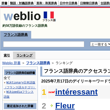
辞書
類語・対義語辞典
英和・和英辞典
日中中日辞典
日韓韓日辞典
古語辞
約58万語収録のフランス語辞典
フランス語辞典
索引
ランキング
Weblio 辞書
＞
フランス語辞典
＞ ランキング
フランス語辞典のアクセスラ
フランス語辞典収録辞書
全て
2025年7月17日のデイリーキーワード
Wiktionary日本語版
▼
（フランス語カテゴリ）
intéressant
1
Wikipediaフランス
▼
語版
Fleur
2
最近追加された辞書