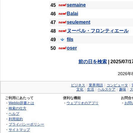
semaine
45
Balai
46
seulement
47
ヌーベル・フロンティエール
48
fils
49
oser
50
前の日を検索
| 2025/07/1
2026
ビジネス
｜
業界用語
｜
コンピュータ
｜
文化
｜
生活
｜
ヘルスケア
｜
趣味
｜
ご利用にあたって
便利な機能
お問合
・
Weblio辞書とは
・
ウェブリオのアプリ
・
お問
・
検索の仕方
・
ヘルプ
・
利用規約
・
プライバシーポリシー
・
サイトマップ