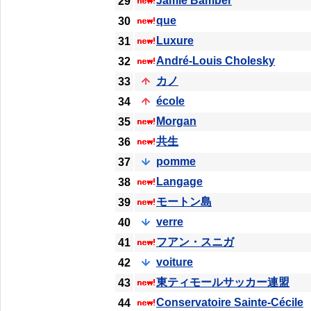
Jamie Bamber
29
que
30
Luxure
31
André-Louis Cholesky
32
カノ
33
école
34
Morgan
35
共生
36
pomme
37
Langage
38
モートン島
39
verre
40
フアン・スニガ
41
voiture
42
東ティモールサッカー連盟
43
Conservatoire Sainte-Cécile
44