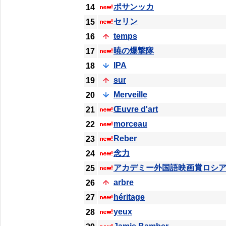
ポサンッカ
14
セリン
15
temps
16
暁の爆撃隊
17
IPA
18
sur
19
Merveille
20
Œuvre d'art
21
morceau
22
Reber
23
念力
24
アカデミー外国語映画賞ロシ
25
arbre
26
héritage
27
yeux
28