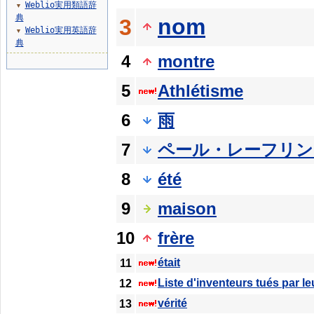
Weblio実用類語辞
▼
典
nom
3
Weblio実用英語辞
▼
典
4
montre
5
Athlétisme
6
雨
7
ペール・レーフリン
8
été
9
maison
10
frère
était
11
Liste d'inventeurs tués par le
12
vérité
13