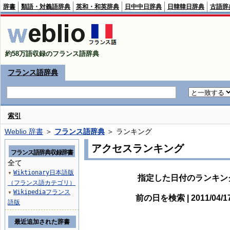
辞書
類語・対義語辞典
英和・和英辞典
日中中日辞典
日韓韓日辞典
古語辞
約58万語収録のフランス語辞典
フランス語辞典
索引
Weblio 辞書
＞
フランス語辞典
＞ ランキング
アクセスランキング
フランス語辞典収録辞書
全て
Wiktionary日本語版
▼
指定した日付のランキン
（フランス語カテゴリ）
Wikipediaフランス
▼
前の日を検索 | 2011/04/
語版
最近追加された辞書