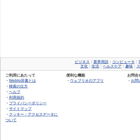
ビジネス
｜
業界用語
｜
コンピュータ
｜
文化
｜
生活
｜
ヘルスケア
｜
趣味
｜
ご利用にあたって
便利な機能
お問合
・
Weblio辞書とは
・
ウェブリオのアプリ
・
お問
・
検索の仕方
・
ヘルプ
・
利用規約
・
プライバシーポリシー
・
サイトマップ
・
クッキー・アクセスデータに
ついて