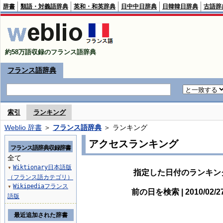
辞書
類語・対義語辞典
英和・和英辞典
日中中日辞典
日韓韓日辞典
古語辞
約58万語収録のフランス語辞典
フランス語辞典
索引
ランキング
Weblio 辞書
＞
フランス語辞典
＞ ランキング
アクセスランキング
フランス語辞典収録辞書
全て
Wiktionary日本語版
▼
指定した日付のランキン
（フランス語カテゴリ）
Wikipediaフランス
▼
前の日を検索 | 2010/02/
語版
最近追加された辞書