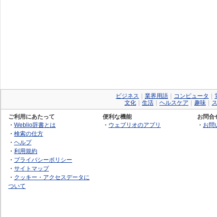
ビジネス
｜
業界用語
｜
コンピュータ
｜
文化
｜
生活
｜
ヘルスケア
｜
趣味
｜
ご利用にあたって
便利な機能
お問合
・
Weblio辞書とは
・
ウェブリオのアプリ
・
お問
・
検索の仕方
・
ヘルプ
・
利用規約
・
プライバシーポリシー
・
サイトマップ
・
クッキー・アクセスデータに
ついて