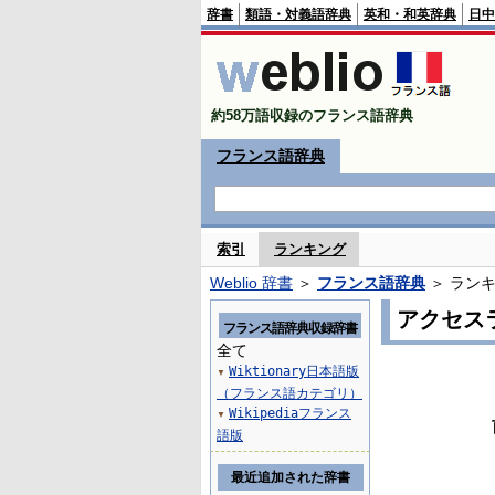
辞書
類語・対義語辞典
英和・和英辞典
日中
約58万語収録のフランス語辞典
フランス語辞典
索引
ランキング
Weblio 辞書
＞
フランス語辞典
＞ ラン
アクセス
フランス語辞典収録辞書
全て
Wiktionary日本語版
▼
（フランス語カテゴリ）
Wikipediaフランス
▼
語版
最近追加された辞書