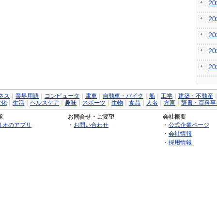
2
2
2
2
2
ネス
｜
業界用語
｜
コンピュータ
｜
電車
｜
自動車・バイク
｜
船
｜
工学
｜
建築・不動産
文化
｜
生活
｜
ヘルスケア
｜
趣味
｜
スポーツ
｜
生物
｜
食品
｜
人名
｜
方言
｜
辞書・百科事
能
お問合せ・ご要望
会社概要
リオのアプリ
・
お問い合わせ
・
公式企業ページ
・
会社情報
・
採用情報