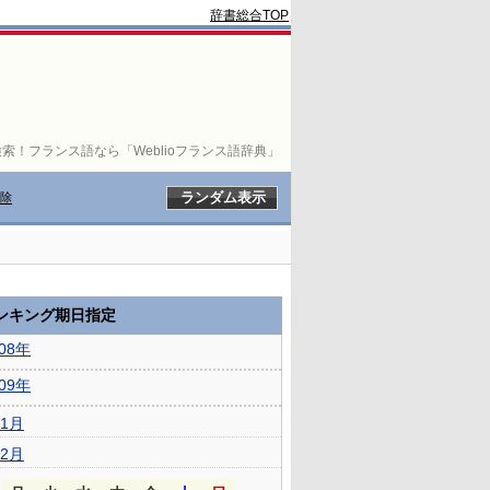
辞書総合TOP
索！フランス語なら「Weblioフランス語辞典」
除
ランキング期日指定
008年
009年
1月
2月