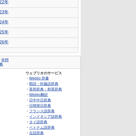
022年
023年
024年
025年
026年
｜
学問
典
ウェブリオのサービス
・
Weblio 辞書
・
類語・対義語辞典
・
英和辞典・和英辞典
・
Weblio翻訳
・
日中中日辞典
・
日韓韓日辞典
・
フランス語辞典
・
インドネシア語辞典
・
タイ語辞典
・
ベトナム語辞典
・
古語辞典