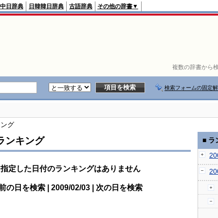
中日辞典
日韓韓日辞典
古語辞典
その他の辞書▼
複数の辞書から検
検索フォームの固定解
キング
ランキング
■ 
2
指定した日付のランキングはありません
2
前の日を検索 | 2009/02/03 | 次の日を検索