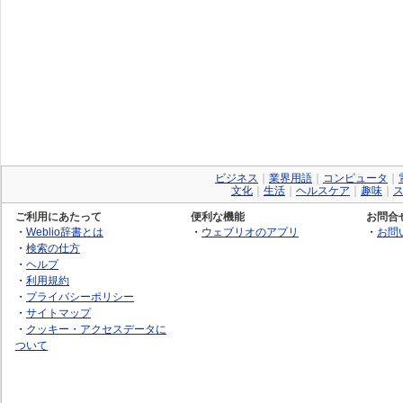
ビジネス
｜
業界用語
｜
コンピュータ
｜
文化
｜
生活
｜
ヘルスケア
｜
趣味
｜
ご利用にあたって
便利な機能
お問合
・
Weblio辞書とは
・
ウェブリオのアプリ
・
お問
・
検索の仕方
・
ヘルプ
・
利用規約
・
プライバシーポリシー
・
サイトマップ
・
クッキー・アクセスデータに
ついて