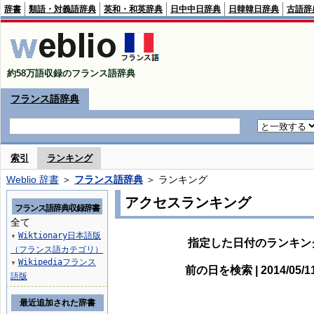
辞書
類語・対義語辞典
英和・和英辞典
日中中日辞典
日韓韓日辞典
古語辞
約58万語収録のフランス語辞典
フランス語辞典
索引
ランキング
Weblio 辞書
＞
フランス語辞典
＞ ランキング
アクセスランキング
フランス語辞典収録辞書
全て
Wiktionary日本語版
▼
指定した日付のランキン
（フランス語カテゴリ）
Wikipediaフランス
▼
前の日を検索 | 2014/05/
語版
最近追加された辞書