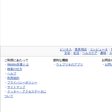
ビジネス
｜
業界用語
｜
コンピュータ
｜
文化
｜
生活
｜
ヘルスケア
｜
趣味
｜
ご利用にあたって
便利な機能
お問合
・
Weblio辞書とは
・
ウェブリオのアプリ
・
お問
・
検索の仕方
・
ヘルプ
・
利用規約
・
プライバシーポリシー
・
サイトマップ
・
クッキー・アクセスデータに
ついて