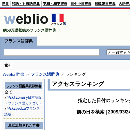
辞書
類語・対義語辞典
英和・和英辞典
日中中日辞典
日韓韓日辞典
古語辞
約58万語収録のフランス語辞典
フランス語辞典
索引
Weblio 辞書
＞
フランス語辞典
＞ ランキング
アクセスランキング
フランス語辞典収録辞書
全て
Wiktionary日本語版
▼
指定した日付のランキン
（フランス語カテゴリ）
Wikipediaフランス
▼
前の日を検索 | 2009/03/
語版
最近追加された辞書