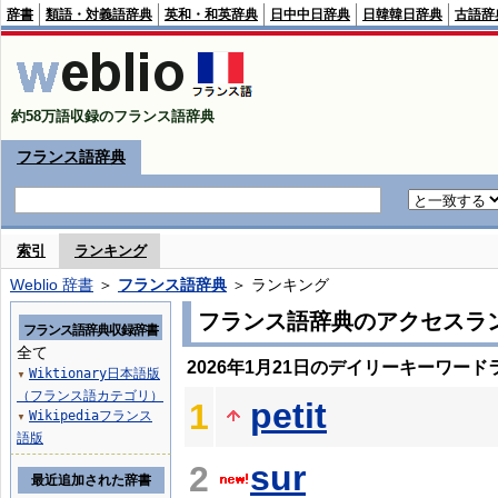
辞書
類語・対義語辞典
英和・和英辞典
日中中日辞典
日韓韓日辞典
古語辞
約58万語収録のフランス語辞典
フランス語辞典
索引
ランキング
Weblio 辞書
＞
フランス語辞典
＞ ランキング
フランス語辞典のアクセスラ
フランス語辞典収録辞書
全て
2026年1月21日のデイリーキーワード
Wiktionary日本語版
▼
（フランス語カテゴリ）
petit
1
Wikipediaフランス
▼
語版
sur
2
最近追加された辞書