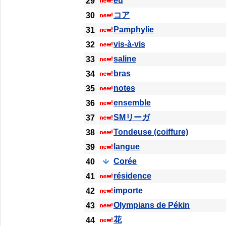
eu
29
コア
30
Pamphylie
31
vis-à-vis
32
saline
33
bras
34
notes
35
ensemble
36
SMリーガ
37
Tondeuse (coiffure)
38
langue
39
Corée
40
résidence
41
importe
42
Olympians de Pékin
43
花
44