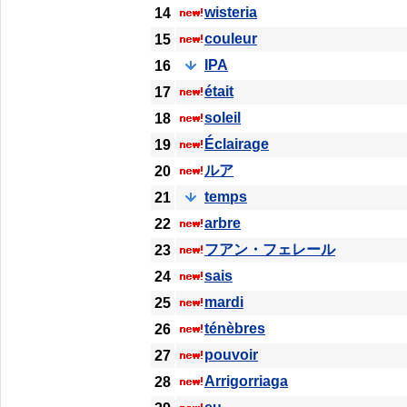
wisteria
14
couleur
15
IPA
16
était
17
soleil
18
Éclairage
19
ルア
20
temps
21
arbre
22
フアン・フェレール
23
sais
24
mardi
25
ténèbres
26
pouvoir
27
Arrigorriaga
28