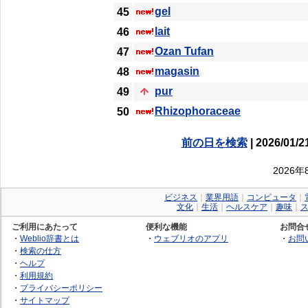
gel
45
lait
46
Ozan Tufan
47
magasin
48
pur
49
Rhizophoraceae
50
前の日を検索
| 2026/01/2
2026
ビジネス
｜
業界用語
｜
コンピュータ
｜
文化
｜
生活
｜
ヘルスケア
｜
趣味
｜
ご利用にあたって
便利な機能
お問合
・
Weblio辞書とは
・
ウェブリオのアプリ
・
お問
・
検索の仕方
・
ヘルプ
・
利用規約
・
プライバシーポリシー
・
サイトマップ