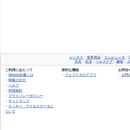
ビジネス
｜
業界用語
｜
コンピュータ
｜
文化
｜
生活
｜
ヘルスケア
｜
趣味
｜
ご利用にあたって
便利な機能
お問合
・
Weblio辞書とは
・
ウェブリオのアプリ
・
お問
・
検索の仕方
・
ヘルプ
・
利用規約
・
プライバシーポリシー
・
サイトマップ
・
クッキー・アクセスデータに
ついて