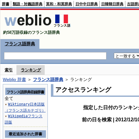
辞書
類語・対義語辞典
英和・和英辞典
日中中日辞典
日韓韓日辞典
古語辞
約58万語収録のフランス語辞典
フランス語辞典
索引
ランキング
Weblio 辞書
＞
フランス語辞典
＞ ランキング
アクセスランキング
フランス語辞典収録辞書
全て
Wiktionary日本語版
▼
指定した日付のランキン
（フランス語カテゴリ）
Wikipediaフランス
▼
前の日を検索 | 2012/12/
語版
最近追加された辞書