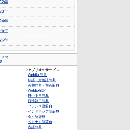
022年
023年
024年
025年
026年
｜
学問
典
ウェブリオのサービス
・
Weblio 辞書
・
類語・対義語辞典
・
英和辞典・和英辞典
・
Weblio翻訳
・
日中中日辞典
・
日韓韓日辞典
・
フランス語辞典
・
インドネシア語辞典
・
タイ語辞典
・
ベトナム語辞典
・
古語辞典