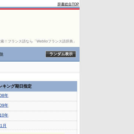
辞書総合TOP
索！フランス語なら「Weblioフランス語辞典」
除
ランキング期日指定
008年
009年
010年
1月