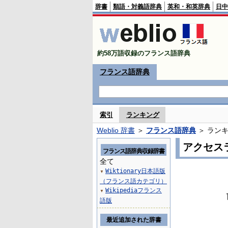
辞書
類語・対義語辞典
英和・和英辞典
日中
約58万語収録のフランス語辞典
フランス語辞典
索引
ランキング
Weblio 辞書
＞
フランス語辞典
＞ ラン
アクセス
フランス語辞典収録辞書
全て
Wiktionary日本語版
▼
（フランス語カテゴリ）
Wikipediaフランス
▼
語版
最近追加された辞書