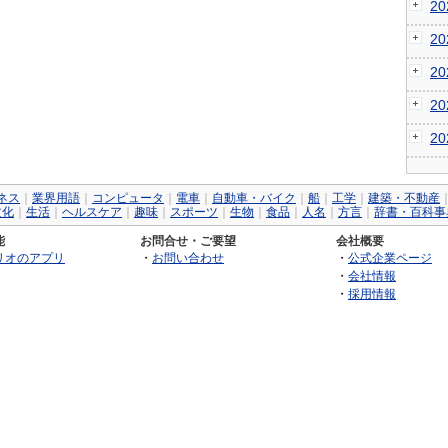
2
2
2
2
2
ネス
｜
業界用語
｜
コンピュータ
｜
電車
｜
自動車・バイク
｜
船
｜
工学
｜
建築・不動産
文化
｜
生活
｜
ヘルスケア
｜
趣味
｜
スポーツ
｜
生物
｜
食品
｜
人名
｜
方言
｜
辞書・百科事
能
お問合せ・ご要望
会社概要
リオのアプリ
・
お問い合わせ
・
公式企業ページ
・
会社情報
・
採用情報