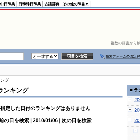
中日辞典
日韓韓日辞典
古語辞典
その他の辞書▼
複数の辞書から検
検索フォームの固定解
キング
ランキング
■ 
2
指定した日付のランキングはありません
2
前の日を検索 | 2010/01/06 | 次の日を検索
2