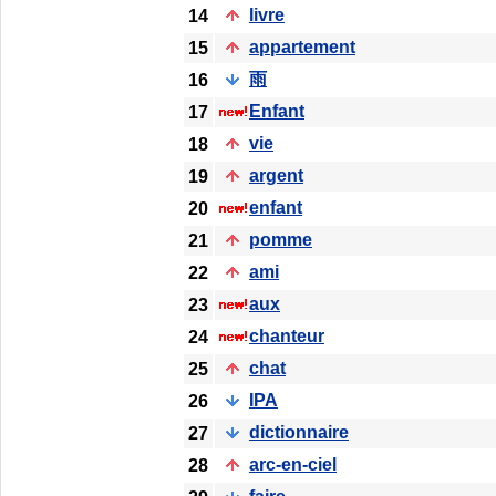
livre
14
appartement
15
雨
16
Enfant
17
vie
18
argent
19
enfant
20
pomme
21
ami
22
aux
23
chanteur
24
chat
25
IPA
26
dictionnaire
27
arc-en-ciel
28