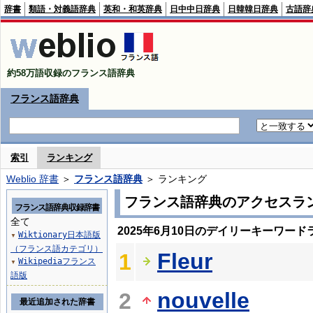
辞書
類語・対義語辞典
英和・和英辞典
日中中日辞典
日韓韓日辞典
古語辞
約58万語収録のフランス語辞典
フランス語辞典
索引
ランキング
Weblio 辞書
＞
フランス語辞典
＞ ランキング
フランス語辞典のアクセスラ
フランス語辞典収録辞書
全て
2025年6月10日のデイリーキーワード
Wiktionary日本語版
▼
（フランス語カテゴリ）
Fleur
1
Wikipediaフランス
▼
語版
nouvelle
2
最近追加された辞書