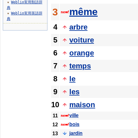
Weblio実用類語辞
▼
典
même
3
Weblio実用英語辞
▼
典
4
arbre
5
voiture
6
orange
7
temps
8
le
9
les
10
maison
ville
11
bois
12
jardin
13