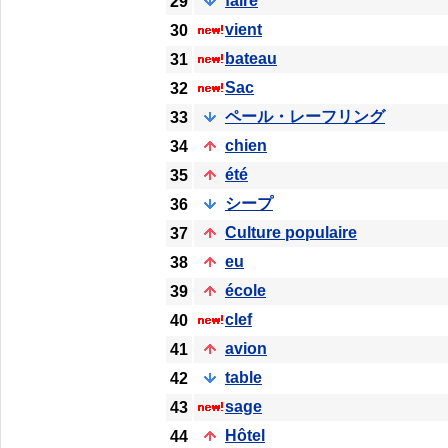
faire
29
vient
30
bateau
31
Sac
32
ペール・レーフリング
33
chien
34
été
35
シープ
36
Culture populaire
37
eu
38
école
39
clef
40
avion
41
table
42
sage
43
Hôtel
44