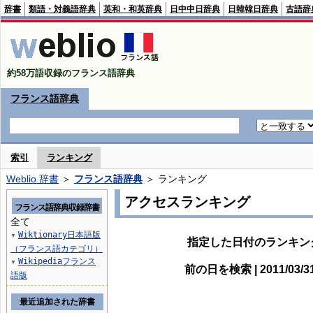
辞書
類語・対義語辞典
英和・和英辞典
日中中日辞典
日韓韓日辞典
古語辞
約58万語収録のフランス語辞典
フランス語辞典
索引
ランキング
Weblio 辞書
＞
フランス語辞典
＞ ランキング
アクセスランキング
フランス語辞典収録辞書
全て
Wiktionary日本語版
▼
指定した日付のランキン
（フランス語カテゴリ）
Wikipediaフランス
▼
前の日を検索 | 2011/03/
語版
最近追加された辞書