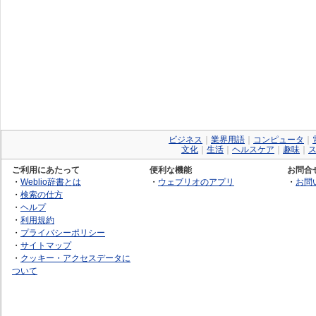
ビジネス
｜
業界用語
｜
コンピュータ
｜
文化
｜
生活
｜
ヘルスケア
｜
趣味
｜
ご利用にあたって
便利な機能
お問合
・
Weblio辞書とは
・
ウェブリオのアプリ
・
お問
・
検索の仕方
・
ヘルプ
・
利用規約
・
プライバシーポリシー
・
サイトマップ
・
クッキー・アクセスデータに
ついて