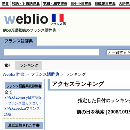
辞書
類語・対義語辞典
英和・和英辞典
日中中日辞典
日韓韓日辞典
古語辞
約58万語収録のフランス語辞典
フランス語辞典
索引
ランキング
Weblio 辞書
＞
フランス語辞典
＞ ランキング
アクセスランキング
フランス語辞典収録辞書
全て
Wiktionary日本語版
▼
指定した日付のランキン
（フランス語カテゴリ）
Wikipediaフランス
▼
前の日を検索 | 2008/10/
語版
最近追加された辞書