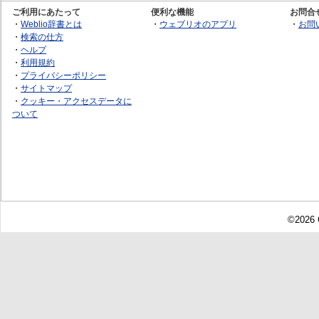
ご利用にあたって
便利な機能
お問合
・
Weblio辞書とは
・
ウェブリオのアプリ
・
お問
・
検索の仕方
・
ヘルプ
・
利用規約
・
プライバシーポリシー
・
サイトマップ
・
クッキー・アクセスデータに
ついて
©2026 