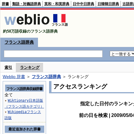
辞書
類語・対義語辞典
英和・和英辞典
日中中日辞典
日韓韓日辞典
古語辞
約58万語収録のフランス語辞典
フランス語辞典
索引
ランキング
Weblio 辞書
＞
フランス語辞典
＞ ランキング
アクセスランキング
フランス語辞典収録辞書
全て
Wiktionary日本語版
▼
指定した日付のランキン
（フランス語カテゴリ）
Wikipediaフランス
▼
前の日を検索 | 2009/05/
語版
最近追加された辞書