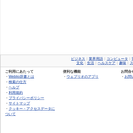
ビジネス
｜
業界用語
｜
コンピュータ
｜
文化
｜
生活
｜
ヘルスケア
｜
趣味
｜
ご利用にあたって
便利な機能
お問合
・
Weblio辞書とは
・
ウェブリオのアプリ
・
お問
・
検索の仕方
・
ヘルプ
・
利用規約
・
プライバシーポリシー
・
サイトマップ
・
クッキー・アクセスデータに
ついて