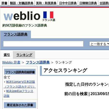
辞書
類語・対義語辞典
英和・和英辞典
日中中日辞典
日韓韓日辞典
古語辞
約58万語収録のフランス語辞典
フランス語辞典
索引
ランキング
Weblio 辞書
＞
フランス語辞典
＞ ランキング
アクセスランキング
フランス語辞典収録辞書
全て
Wiktionary日本語版
▼
指定した日付のランキン
（フランス語カテゴリ）
Wikipediaフランス
▼
前の日を検索 | 2013/09/
語版
最近追加された辞書