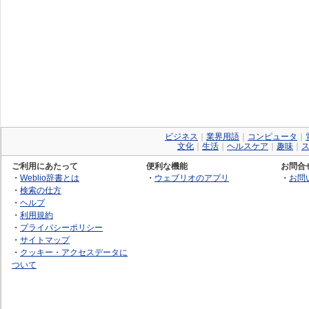
ビジネス
｜
業界用語
｜
コンピュータ
｜
文化
｜
生活
｜
ヘルスケア
｜
趣味
｜
ご利用にあたって
便利な機能
お問合
・
Weblio辞書とは
・
ウェブリオのアプリ
・
お問
・
検索の仕方
・
ヘルプ
・
利用規約
・
プライバシーポリシー
・
サイトマップ
・
クッキー・アクセスデータに
ついて