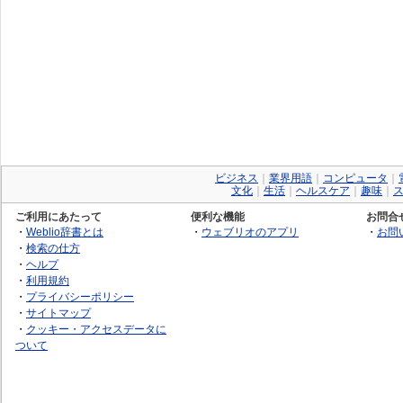
ビジネス
｜
業界用語
｜
コンピュータ
｜
文化
｜
生活
｜
ヘルスケア
｜
趣味
｜
ご利用にあたって
便利な機能
お問合
・
Weblio辞書とは
・
ウェブリオのアプリ
・
お問
・
検索の仕方
・
ヘルプ
・
利用規約
・
プライバシーポリシー
・
サイトマップ
・
クッキー・アクセスデータに
ついて