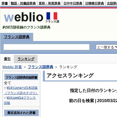
辞書
類語・対義語辞典
英和・和英辞典
日中中日辞典
日韓韓日辞典
古語辞
約58万語収録のフランス語辞典
フランス語辞典
索引
ランキング
Weblio 辞書
＞
フランス語辞典
＞ ランキング
アクセスランキング
フランス語辞典収録辞書
全て
Wiktionary日本語版
▼
指定した日付のランキン
（フランス語カテゴリ）
Wikipediaフランス
▼
前の日を検索 | 2010/03/
語版
最近追加された辞書