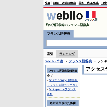
辞書
類語・対義語辞典
英和・和英辞典
日中
約58万語収録のフランス語辞典
フランス語辞典
索引
ランキング
Weblio 辞書
＞
フランス語辞典
＞ ラン
アクセス
フランス語辞典収録辞書
全て
Wiktionary日本語版
▼
（フランス語カテゴリ）
Wikipediaフランス
▼
語版
最近追加された辞書