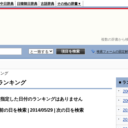
中日辞典
日韓韓日辞典
古語辞典
その他の辞書▼
複数の辞書から検
検索フォームの固定解
キング
ランキング
■ 
2
指定した日付のランキングはありません
2
前の日を検索 | 2014/05/29 | 次の日を検索
2
2