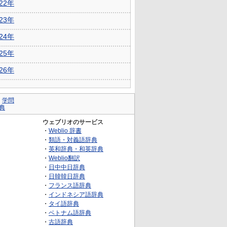
022年
023年
024年
025年
026年
｜
学問
典
ウェブリオのサービス
・
Weblio 辞書
・
類語・対義語辞典
・
英和辞典・和英辞典
・
Weblio翻訳
・
日中中日辞典
・
日韓韓日辞典
・
フランス語辞典
・
インドネシア語辞典
・
タイ語辞典
・
ベトナム語辞典
・
古語辞典