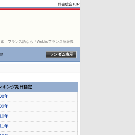
辞書総合TOP
索！フランス語なら「Weblioフランス語辞典」
除
ランキング期日指定
008年
009年
010年
011年