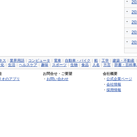
2
2
2
2
2
ネス
｜
業界用語
｜
コンピュータ
｜
電車
｜
自動車・バイク
｜
船
｜
工学
｜
建築・不動産
文化
｜
生活
｜
ヘルスケア
｜
趣味
｜
スポーツ
｜
生物
｜
食品
｜
人名
｜
方言
｜
辞書・百科事
能
お問合せ・ご要望
会社概要
リオのアプリ
・
お問い合わせ
・
公式企業ページ
・
会社情報
・
採用情報