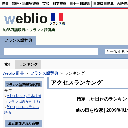
辞書
類語・対義語辞典
英和・和英辞典
日中中日辞典
日韓韓日辞典
古語辞
約58万語収録のフランス語辞典
フランス語辞典
索引
ランキング
Weblio 辞書
＞
フランス語辞典
＞ ランキング
アクセスランキング
フランス語辞典収録辞書
全て
Wiktionary日本語版
▼
指定した日付のランキン
（フランス語カテゴリ）
Wikipediaフランス
▼
前の日を検索 | 2009/04/
語版
最近追加された辞書