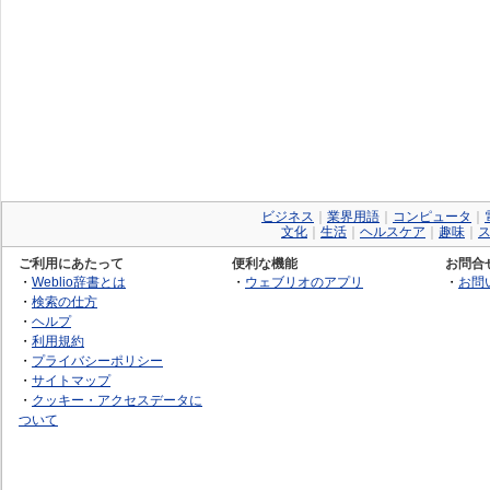
ビジネス
｜
業界用語
｜
コンピュータ
｜
文化
｜
生活
｜
ヘルスケア
｜
趣味
｜
ご利用にあたって
便利な機能
お問合
・
Weblio辞書とは
・
ウェブリオのアプリ
・
お問
・
検索の仕方
・
ヘルプ
・
利用規約
・
プライバシーポリシー
・
サイトマップ
・
クッキー・アクセスデータに
ついて