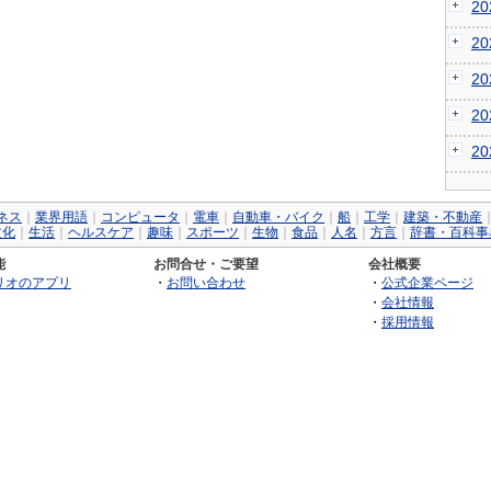
2
2
2
2
2
ネス
｜
業界用語
｜
コンピュータ
｜
電車
｜
自動車・バイク
｜
船
｜
工学
｜
建築・不動産
文化
｜
生活
｜
ヘルスケア
｜
趣味
｜
スポーツ
｜
生物
｜
食品
｜
人名
｜
方言
｜
辞書・百科事
能
お問合せ・ご要望
会社概要
リオのアプリ
・
お問い合わせ
・
公式企業ページ
・
会社情報
・
採用情報