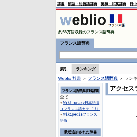
辞書
類語・対義語辞典
英和・和英辞典
日中
約58万語収録のフランス語辞典
フランス語辞典
索引
ランキング
Weblio 辞書
＞
フランス語辞典
＞ ラン
アクセス
フランス語辞典収録辞書
全て
Wiktionary日本語版
▼
（フランス語カテゴリ）
Wikipediaフランス
▼
語版
最近追加された辞書