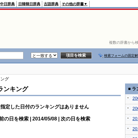
中日辞典
日韓韓日辞典
古語辞典
その他の辞書▼
複数の辞書から検
検索フォームの固定解
キング
ランキング
■ 
2
指定した日付のランキングはありません
2
前の日を検索 | 2014/05/08 | 次の日を検索
2
2