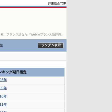
辞書総合TOP
索！フランス語なら「Weblioフランス語辞典」
除
ランキング期日指定
008年
009年
010年
011年