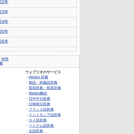
022年
023年
024年
025年
026年
｜
学問
典
ウェブリオのサービス
・
Weblio 辞書
・
類語・対義語辞典
・
英和辞典・和英辞典
・
Weblio翻訳
・
日中中日辞典
・
日韓韓日辞典
・
フランス語辞典
・
インドネシア語辞典
・
タイ語辞典
・
ベトナム語辞典
・
古語辞典