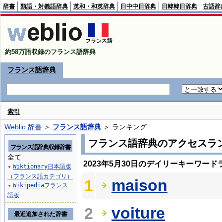
辞書
類語・対義語辞典
英和・和英辞典
日中中日辞典
日韓韓日辞典
古語辞
約58万語収録のフランス語辞典
フランス語辞典
索引
Weblio 辞書
＞
フランス語辞典
＞ ランキング
フランス語辞典のアクセスラ
フランス語辞典収録辞書
全て
2023年5月30日のデイリーキーワード
Wiktionary日本語版
▼
（フランス語カテゴリ）
maison
1
Wikipediaフランス
▼
語版
voiture
2
最近追加された辞書