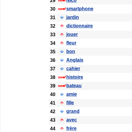
NIco
29
smartphone
30
jardin
31
dictionnaire
32
jouer
33
fleur
34
bon
35
Anglais
36
cahier
37
histoire
38
bateau
39
amie
40
fille
41
grand
42
avec
43
frère
44