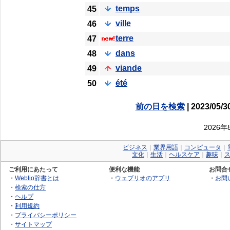
temps
45
ville
46
terre
47
dans
48
viande
49
été
50
前の日を検索
| 2023/05/3
2026
ビジネス
｜
業界用語
｜
コンピュータ
｜
文化
｜
生活
｜
ヘルスケア
｜
趣味
｜
ご利用にあたって
便利な機能
お問合
・
Weblio辞書とは
・
ウェブリオのアプリ
・
お問
・
検索の仕方
・
ヘルプ
・
利用規約
・
プライバシーポリシー
・
サイトマップ