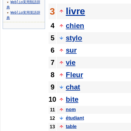
Weblio実用類語辞
▼
典
livre
3
Weblio実用英語辞
▼
典
4
chien
5
stylo
6
sur
7
vie
8
Fleur
9
chat
10
bite
nom
11
étudiant
12
table
13