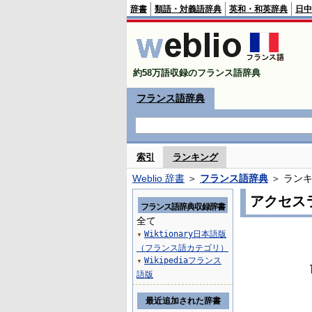
辞書
類語・対義語辞典
英和・和英辞典
日中
約58万語収録のフランス語辞典
フランス語辞典
索引
ランキング
Weblio 辞書
＞
フランス語辞典
＞ ラン
アクセス
フランス語辞典収録辞書
全て
Wiktionary日本語版
▼
（フランス語カテゴリ）
Wikipediaフランス
▼
語版
最近追加された辞書