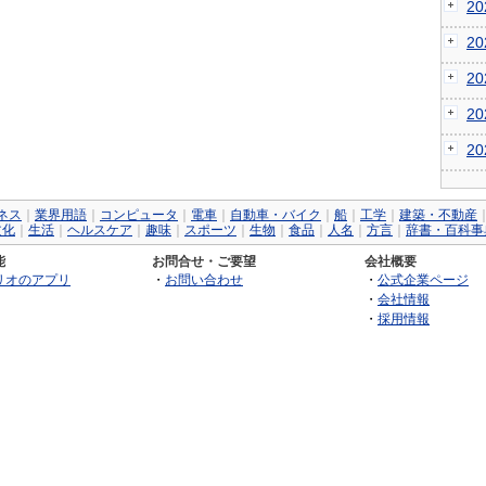
2
2
2
2
2
ネス
｜
業界用語
｜
コンピュータ
｜
電車
｜
自動車・バイク
｜
船
｜
工学
｜
建築・不動産
文化
｜
生活
｜
ヘルスケア
｜
趣味
｜
スポーツ
｜
生物
｜
食品
｜
人名
｜
方言
｜
辞書・百科事
能
お問合せ・ご要望
会社概要
リオのアプリ
・
お問い合わせ
・
公式企業ページ
・
会社情報
・
採用情報