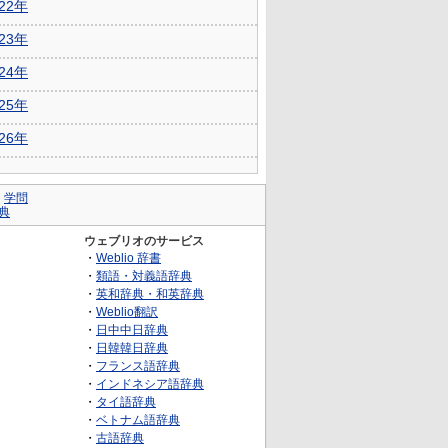
022年
023年
024年
025年
026年
｜
学問
典
ウェブリオのサービス
・
Weblio 辞書
・
類語・対義語辞典
・
英和辞典・和英辞典
・
Weblio翻訳
・
日中中日辞典
・
日韓韓日辞典
・
フランス語辞典
・
インドネシア語辞典
・
タイ語辞典
・
ベトナム語辞典
・
古語辞典