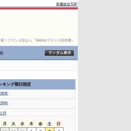
辞書総合TOP
索！フランス語なら「Weblioフランス語辞典」
除
ランキング期日指定
008年
009年
1月
月
火
水
木
金
土
日