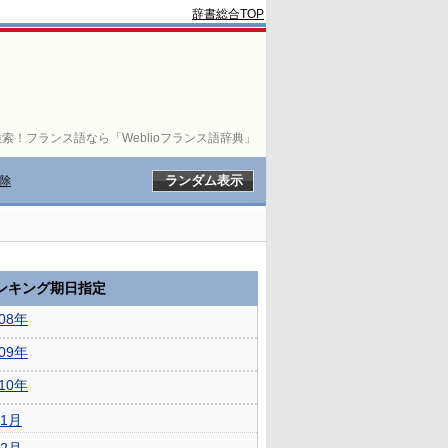
辞書総合TOP
索！フランス語なら「Weblioフランス語辞典」
除
ランキング期日指定
008年
009年
010年
1月