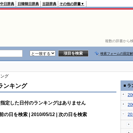
中日辞典
日韓韓日辞典
古語辞典
その他の辞書▼
複数の辞書から検
検索フォームの固定解
キング
ランキング
■ 
2
指定した日付のランキングはありません
2
前の日を検索 | 2010/05/12 | 次の日を検索
2