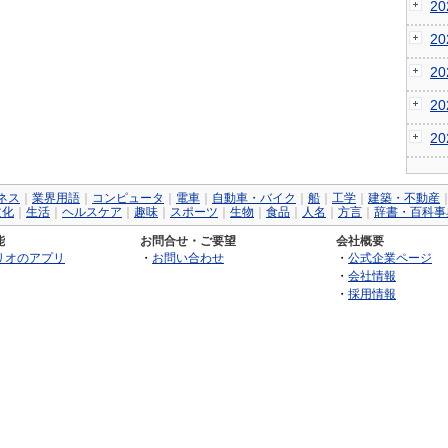
2
2
2
2
2
ネス
｜
業界用語
｜
コンピュータ
｜
電車
｜
自動車・バイク
｜
船
｜
工学
｜
建築・不動産
文化
｜
生活
｜
ヘルスケア
｜
趣味
｜
スポーツ
｜
生物
｜
食品
｜
人名
｜
方言
｜
辞書・百科事
能
お問合せ・ご要望
会社概要
リオのアプリ
・
お問い合わせ
・
公式企業ページ
・
会社情報
・
採用情報