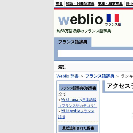
辞書
類語・対義語辞典
英和・和英辞典
日中
約58万語収録のフランス語辞典
フランス語辞典
索引
Weblio 辞書
＞
フランス語辞典
＞ ラン
アクセス
フランス語辞典収録辞書
全て
Wiktionary日本語版
▼
（フランス語カテゴリ）
Wikipediaフランス
▼
語版
最近追加された辞書