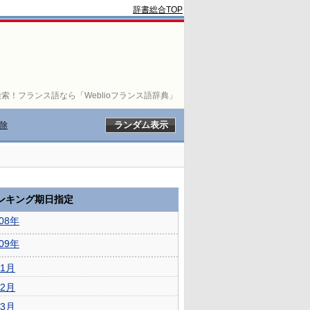
辞書総合TOP
索！フランス語なら「Weblioフランス語辞典」
除
ランキング期日指定
008年
009年
1月
2月
3月