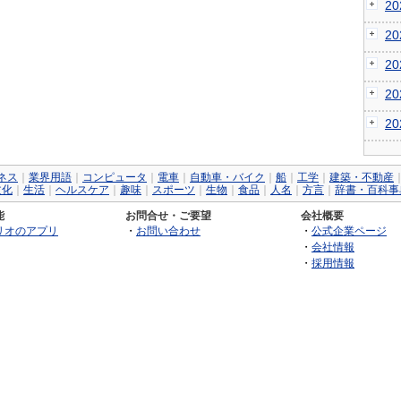
2
2
2
2
2
ネス
｜
業界用語
｜
コンピュータ
｜
電車
｜
自動車・バイク
｜
船
｜
工学
｜
建築・不動産
文化
｜
生活
｜
ヘルスケア
｜
趣味
｜
スポーツ
｜
生物
｜
食品
｜
人名
｜
方言
｜
辞書・百科事
能
お問合せ・ご要望
会社概要
リオのアプリ
・
お問い合わせ
・
公式企業ページ
・
会社情報
・
採用情報