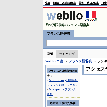
辞書
類語・対義語辞典
英和・和英辞典
日中
約58万語収録のフランス語辞典
フランス語辞典
索引
ランキング
Weblio 辞書
＞
フランス語辞典
＞ ラン
アクセス
フランス語辞典収録辞書
全て
Wiktionary日本語版
▼
（フランス語カテゴリ）
Wikipediaフランス
▼
語版
最近追加された辞書