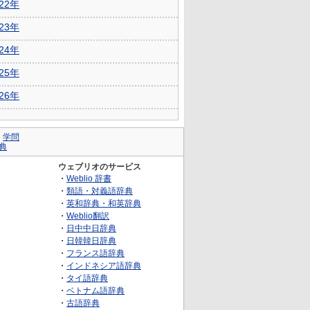
022年
023年
024年
025年
026年
｜
学問
典
ウェブリオのサービス
・
Weblio 辞書
・
類語・対義語辞典
・
英和辞典・和英辞典
・
Weblio翻訳
・
日中中日辞典
・
日韓韓日辞典
・
フランス語辞典
・
インドネシア語辞典
・
タイ語辞典
・
ベトナム語辞典
・
古語辞典