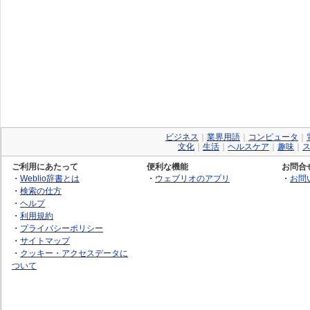
ビジネス
｜
業界用語
｜
コンピュータ
｜
文化
｜
生活
｜
ヘルスケア
｜
趣味
｜
ご利用にあたって
便利な機能
お問合
・
Weblio辞書とは
・
ウェブリオのアプリ
・
お問
・
検索の仕方
・
ヘルプ
・
利用規約
・
プライバシーポリシー
・
サイトマップ
・
クッキー・アクセスデータに
ついて