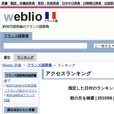
辞書
類語・対義語辞典
英和・和英辞典
日中中日辞典
日韓韓日辞典
古語辞
約58万語収録のフランス語辞典
フランス語辞典
索引
ランキング
Weblio 辞書
＞
フランス語辞典
＞ ランキング
アクセスランキング
フランス語辞典収録辞書
全て
Wiktionary日本語版
▼
指定した日付のランキン
（フランス語カテゴリ）
Wikipediaフランス
▼
前の月を検索 | 2010/0
語版
最近追加された辞書