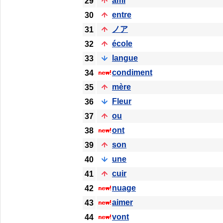
ami
29
entre
30
ノア
31
école
32
langue
33
condiment
34
mère
35
Fleur
36
ou
37
ont
38
son
39
une
40
cuir
41
nuage
42
aimer
43
vont
44