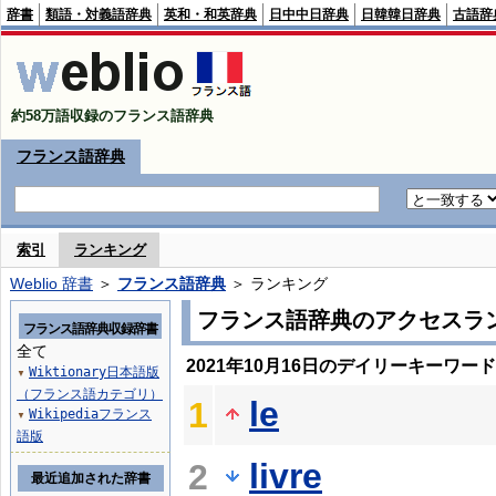
辞書
類語・対義語辞典
英和・和英辞典
日中中日辞典
日韓韓日辞典
古語辞
約58万語収録のフランス語辞典
フランス語辞典
索引
ランキング
Weblio 辞書
＞
フランス語辞典
＞ ランキング
フランス語辞典のアクセスラ
フランス語辞典収録辞書
全て
2021年10月16日のデイリーキーワー
Wiktionary日本語版
▼
（フランス語カテゴリ）
le
1
Wikipediaフランス
▼
語版
livre
2
最近追加された辞書