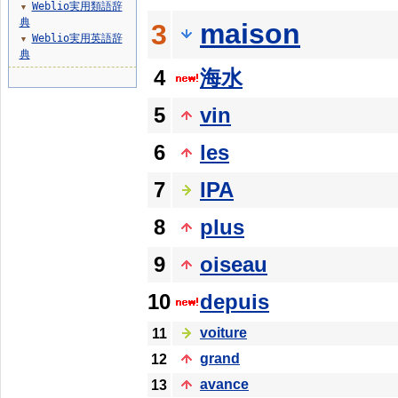
Weblio実用類語辞
▼
典
maison
3
Weblio実用英語辞
▼
典
4
海水
5
vin
6
les
7
IPA
8
plus
9
oiseau
10
depuis
voiture
11
grand
12
avance
13