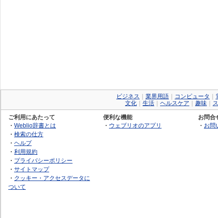
ビジネス
｜
業界用語
｜
コンピュータ
｜
文化
｜
生活
｜
ヘルスケア
｜
趣味
｜
ご利用にあたって
便利な機能
お問合
・
Weblio辞書とは
・
ウェブリオのアプリ
・
お問
・
検索の仕方
・
ヘルプ
・
利用規約
・
プライバシーポリシー
・
サイトマップ
・
クッキー・アクセスデータに
ついて