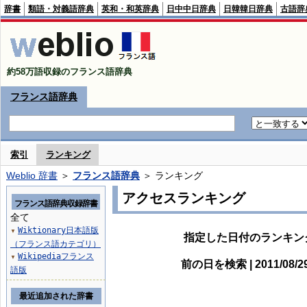
辞書
類語・対義語辞典
英和・和英辞典
日中中日辞典
日韓韓日辞典
古語辞
約58万語収録のフランス語辞典
フランス語辞典
索引
ランキング
Weblio 辞書
＞
フランス語辞典
＞ ランキング
アクセスランキング
フランス語辞典収録辞書
全て
Wiktionary日本語版
▼
指定した日付のランキン
（フランス語カテゴリ）
Wikipediaフランス
▼
前の日を検索 | 2011/08/
語版
最近追加された辞書