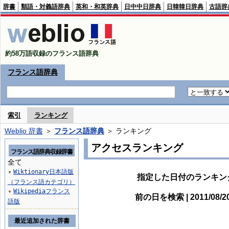
辞書
類語・対義語辞典
英和・和英辞典
日中中日辞典
日韓韓日辞典
古語辞
約58万語収録のフランス語辞典
フランス語辞典
索引
ランキング
Weblio 辞書
＞
フランス語辞典
＞ ランキング
アクセスランキング
フランス語辞典収録辞書
全て
Wiktionary日本語版
▼
指定した日付のランキン
（フランス語カテゴリ）
Wikipediaフランス
▼
前の日を検索 | 2011/08/
語版
最近追加された辞書