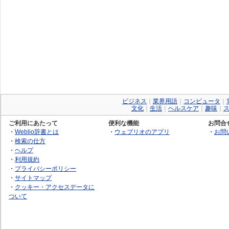
ビジネス
｜
業界用語
｜
コンピュータ
｜
文化
｜
生活
｜
ヘルスケア
｜
趣味
｜
ご利用にあたって
便利な機能
お問合
・
Weblio辞書とは
・
ウェブリオのアプリ
・
お問
・
検索の仕方
・
ヘルプ
・
利用規約
・
プライバシーポリシー
・
サイトマップ
・
クッキー・アクセスデータに
ついて