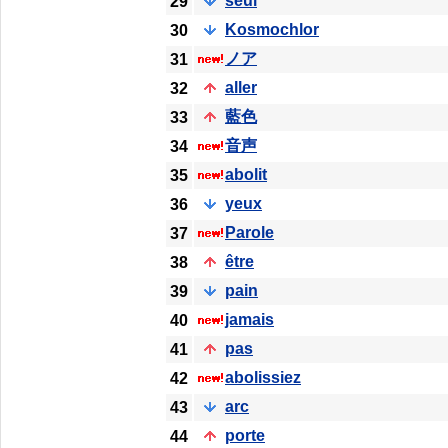
seul
29
Kosmochlor
30
ノア
31
aller
32
藍色
33
音声
34
abolit
35
yeux
36
Parole
37
être
38
pain
39
jamais
40
pas
41
abolissiez
42
arc
43
porte
44