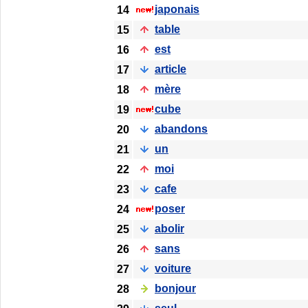
japonais
14
table
15
est
16
article
17
mère
18
cube
19
abandons
20
un
21
moi
22
cafe
23
poser
24
abolir
25
sans
26
voiture
27
bonjour
28