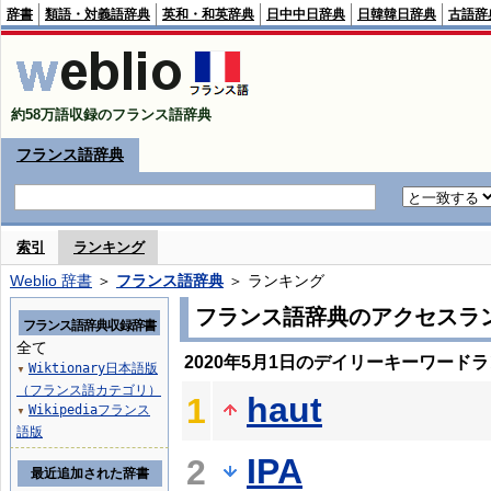
辞書
類語・対義語辞典
英和・和英辞典
日中中日辞典
日韓韓日辞典
古語辞
約58万語収録のフランス語辞典
フランス語辞典
索引
ランキング
Weblio 辞書
＞
フランス語辞典
＞ ランキング
フランス語辞典のアクセスラ
フランス語辞典収録辞書
全て
2020年5月1日のデイリーキーワード
Wiktionary日本語版
▼
（フランス語カテゴリ）
haut
1
Wikipediaフランス
▼
語版
IPA
2
最近追加された辞書