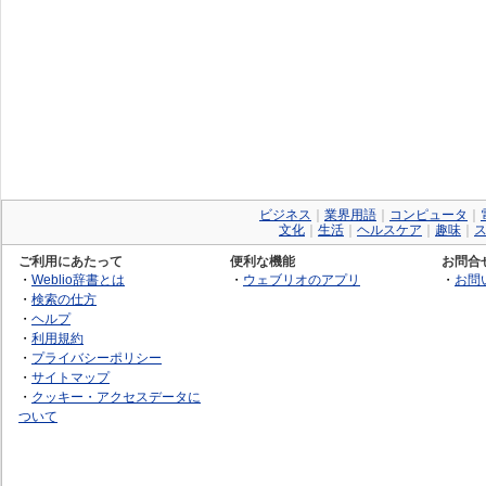
ビジネス
｜
業界用語
｜
コンピュータ
｜
文化
｜
生活
｜
ヘルスケア
｜
趣味
｜
ご利用にあたって
便利な機能
お問合
・
Weblio辞書とは
・
ウェブリオのアプリ
・
お問
・
検索の仕方
・
ヘルプ
・
利用規約
・
プライバシーポリシー
・
サイトマップ
・
クッキー・アクセスデータに
ついて