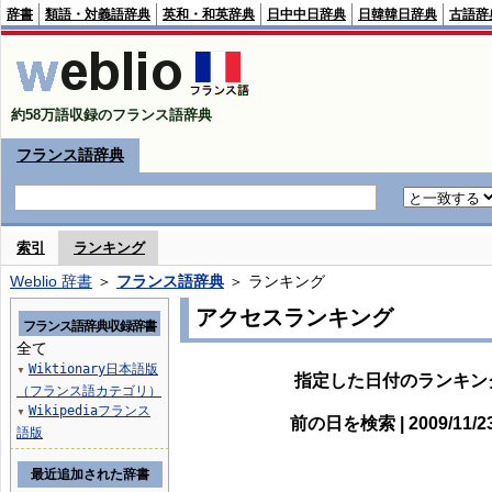
辞書
類語・対義語辞典
英和・和英辞典
日中中日辞典
日韓韓日辞典
古語辞
約58万語収録のフランス語辞典
フランス語辞典
索引
ランキング
Weblio 辞書
＞
フランス語辞典
＞ ランキング
アクセスランキング
フランス語辞典収録辞書
全て
Wiktionary日本語版
▼
指定した日付のランキン
（フランス語カテゴリ）
Wikipediaフランス
▼
前の日を検索 | 2009/11/
語版
最近追加された辞書