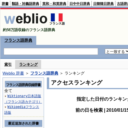
辞書
類語・対義語辞典
英和・和英辞典
日中中日辞典
日韓韓日辞典
古語辞
約58万語収録のフランス語辞典
フランス語辞典
索引
ランキング
Weblio 辞書
＞
フランス語辞典
＞ ランキング
アクセスランキング
フランス語辞典収録辞書
全て
Wiktionary日本語版
▼
指定した日付のランキン
（フランス語カテゴリ）
Wikipediaフランス
▼
前の日を検索 | 2010/01/
語版
最近追加された辞書