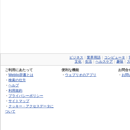
ビジネス
｜
業界用語
｜
コンピュータ
｜
文化
｜
生活
｜
ヘルスケア
｜
趣味
｜
ご利用にあたって
便利な機能
お問合
・
Weblio辞書とは
・
ウェブリオのアプリ
・
お問
・
検索の仕方
・
ヘルプ
・
利用規約
・
プライバシーポリシー
・
サイトマップ
・
クッキー・アクセスデータに
ついて