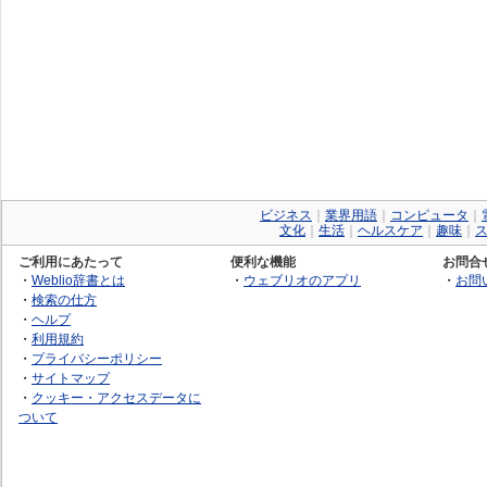
ビジネス
｜
業界用語
｜
コンピュータ
｜
文化
｜
生活
｜
ヘルスケア
｜
趣味
｜
ご利用にあたって
便利な機能
お問合
・
Weblio辞書とは
・
ウェブリオのアプリ
・
お問
・
検索の仕方
・
ヘルプ
・
利用規約
・
プライバシーポリシー
・
サイトマップ
・
クッキー・アクセスデータに
ついて