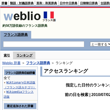
辞書
類語・対義語辞典
英和・和英辞典
日中中日辞典
日韓韓日辞典
古語辞
約58万語収録のフランス語辞典
フランス語辞典
索引
ランキング
Weblio 辞書
＞
フランス語辞典
＞ ランキング
アクセスランキング
フランス語辞典収録辞書
全て
Wiktionary日本語版
▼
指定した日付のランキン
（フランス語カテゴリ）
Wikipediaフランス
▼
前の日を検索 | 2010/07/
語版
最近追加された辞書