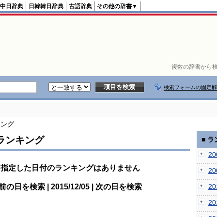
中日辞典
日韓韓日辞典
古語辞典
その他の辞書▼
複数の辞書から検
検索フォームの固定解
キング
ランキング
■ 
2
指定した日付のランキングはありません
2
前の日を検索 | 2015/12/05 | 次の日を検索
2
2