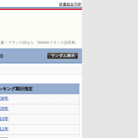
辞書総合TOP
索！フランス語なら「Weblioフランス語辞典」
除
ランキング期日指定
008年
009年
010年
011年