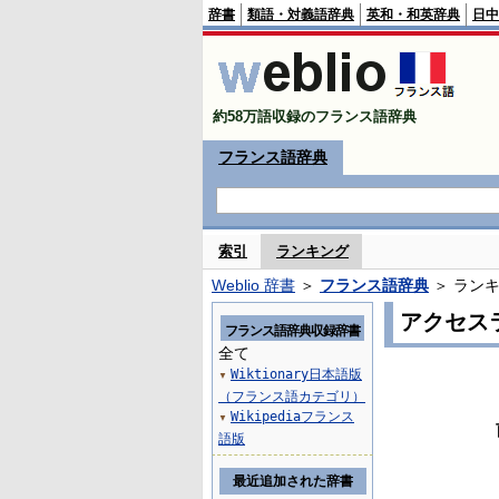
辞書
類語・対義語辞典
英和・和英辞典
日中
約58万語収録のフランス語辞典
フランス語辞典
索引
ランキング
Weblio 辞書
＞
フランス語辞典
＞ ラン
アクセス
フランス語辞典収録辞書
全て
Wiktionary日本語版
▼
（フランス語カテゴリ）
Wikipediaフランス
▼
語版
最近追加された辞書