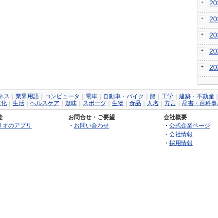
2
2
2
2
2
ネス
｜
業界用語
｜
コンピュータ
｜
電車
｜
自動車・バイク
｜
船
｜
工学
｜
建築・不動産
文化
｜
生活
｜
ヘルスケア
｜
趣味
｜
スポーツ
｜
生物
｜
食品
｜
人名
｜
方言
｜
辞書・百科事
能
お問合せ・ご要望
会社概要
リオのアプリ
・
お問い合わせ
・
公式企業ページ
・
会社情報
・
採用情報