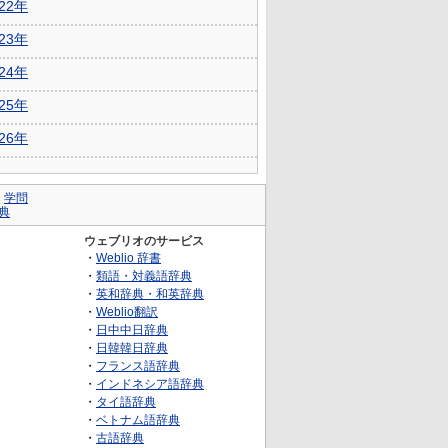
022年
023年
024年
025年
026年
｜
学問
典
ウェブリオのサービス
・
Weblio 辞書
・
類語・対義語辞典
・
英和辞典・和英辞典
・
Weblio翻訳
・
日中中日辞典
・
日韓韓日辞典
・
フランス語辞典
・
インドネシア語辞典
・
タイ語辞典
・
ベトナム語辞典
・
古語辞典