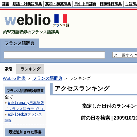
辞書
類語・対義語辞典
英和・和英辞典
日中中日辞典
日韓韓日辞典
古語辞
約58万語収録のフランス語辞典
フランス語辞典
索引
ランキング
Weblio 辞書
＞
フランス語辞典
＞ ランキング
アクセスランキング
フランス語辞典収録辞書
全て
Wiktionary日本語版
▼
指定した日付のランキン
（フランス語カテゴリ）
Wikipediaフランス
▼
前の日を検索 | 2009/10/
語版
最近追加された辞書