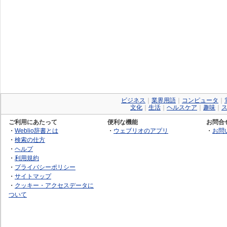
ビジネス
｜
業界用語
｜
コンピュータ
｜
文化
｜
生活
｜
ヘルスケア
｜
趣味
｜
ご利用にあたって
便利な機能
お問合
・
Weblio辞書とは
・
ウェブリオのアプリ
・
お問
・
検索の仕方
・
ヘルプ
・
利用規約
・
プライバシーポリシー
・
サイトマップ
・
クッキー・アクセスデータに
ついて