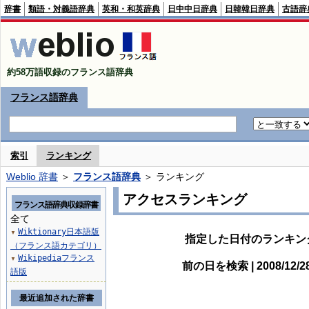
辞書
類語・対義語辞典
英和・和英辞典
日中中日辞典
日韓韓日辞典
古語辞
約58万語収録のフランス語辞典
フランス語辞典
索引
ランキング
Weblio 辞書
＞
フランス語辞典
＞ ランキング
アクセスランキング
フランス語辞典収録辞書
全て
Wiktionary日本語版
▼
指定した日付のランキン
（フランス語カテゴリ）
Wikipediaフランス
▼
前の日を検索 | 2008/12/
語版
最近追加された辞書