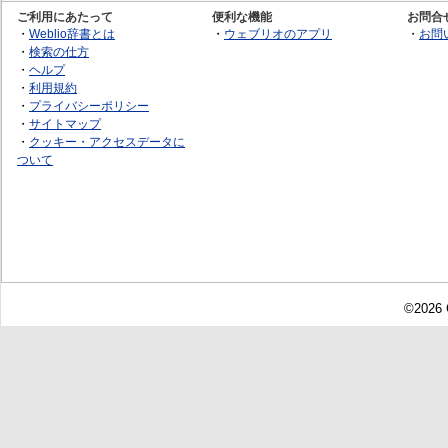
ご利用にあたって
便利な機能
お問合
・
Weblio辞書とは
・
ウェブリオのアプリ
・
お問
・
検索の仕方
・
ヘルプ
・
利用規約
・
プライバシーポリシー
・
サイトマップ
・
クッキー・アクセスデータに
ついて
©2026 