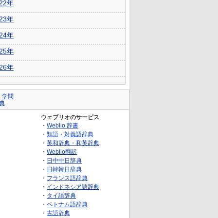
022年
023年
024年
025年
026年
｜
学問
典
ウェブリオのサービス
・
Weblio 辞書
・
類語・対義語辞典
・
英和辞典・和英辞典
・
Weblio翻訳
・
日中中日辞典
・
日韓韓日辞典
・
フランス語辞典
・
インドネシア語辞典
・
タイ語辞典
・
ベトナム語辞典
・
古語辞典