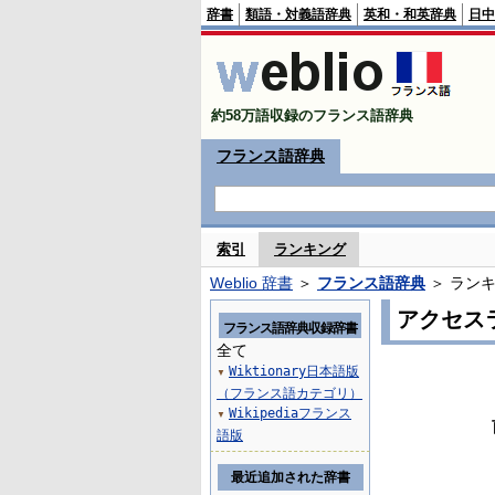
辞書
類語・対義語辞典
英和・和英辞典
日中
約58万語収録のフランス語辞典
フランス語辞典
索引
ランキング
Weblio 辞書
＞
フランス語辞典
＞ ラン
アクセス
フランス語辞典収録辞書
全て
Wiktionary日本語版
▼
（フランス語カテゴリ）
Wikipediaフランス
▼
語版
最近追加された辞書