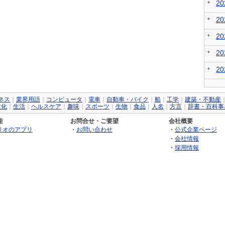
2
2
2
2
2
ネス
｜
業界用語
｜
コンピュータ
｜
電車
｜
自動車・バイク
｜
船
｜
工学
｜
建築・不動産
文化
｜
生活
｜
ヘルスケア
｜
趣味
｜
スポーツ
｜
生物
｜
食品
｜
人名
｜
方言
｜
辞書・百科事
能
お問合せ・ご要望
会社概要
リオのアプリ
・
お問い合わせ
・
公式企業ページ
・
会社情報
・
採用情報