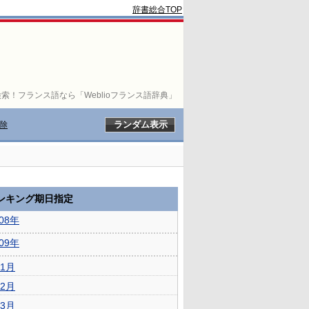
辞書総合TOP
索！フランス語なら「Weblioフランス語辞典」
除
ランキング期日指定
008年
009年
1月
2月
3月