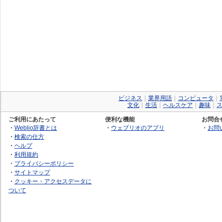
ビジネス
｜
業界用語
｜
コンピュータ
｜
文化
｜
生活
｜
ヘルスケア
｜
趣味
｜
ご利用にあたって
便利な機能
お問合
・
Weblio辞書とは
・
ウェブリオのアプリ
・
お問
・
検索の仕方
・
ヘルプ
・
利用規約
・
プライバシーポリシー
・
サイトマップ
・
クッキー・アクセスデータに
ついて