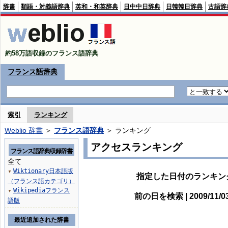
辞書
類語・対義語辞典
英和・和英辞典
日中中日辞典
日韓韓日辞典
古語辞
約58万語収録のフランス語辞典
フランス語辞典
索引
ランキング
Weblio 辞書
＞
フランス語辞典
＞ ランキング
アクセスランキング
フランス語辞典収録辞書
全て
Wiktionary日本語版
▼
指定した日付のランキン
（フランス語カテゴリ）
Wikipediaフランス
▼
前の日を検索 | 2009/11/
語版
最近追加された辞書