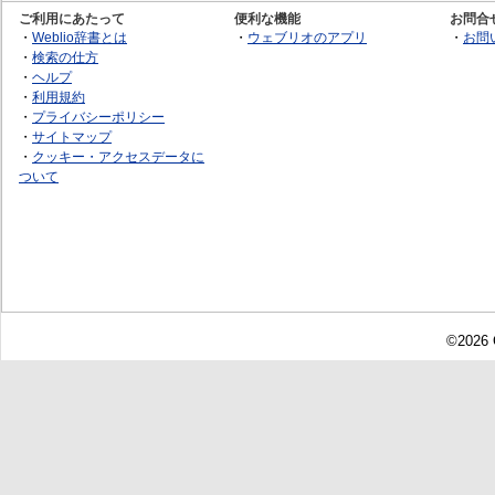
ご利用にあたって
便利な機能
お問合
・
Weblio辞書とは
・
ウェブリオのアプリ
・
お問
・
検索の仕方
・
ヘルプ
・
利用規約
・
プライバシーポリシー
・
サイトマップ
・
クッキー・アクセスデータに
ついて
©2026 