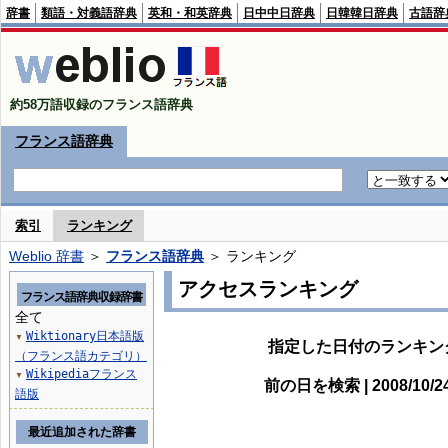
辞書
類語・対義語辞典
英和・和英辞典
日中中日辞典
日韓韓日辞典
古語辞
約58万語収録のフランス語辞典
フランス語辞典
索引
ランキング
Weblio 辞書
＞
フランス語辞典
＞ ランキング
アクセスランキング
フランス語辞典収録辞書
全て
Wiktionary日本語版
▼
指定した日付のランキン
（フランス語カテゴリ）
Wikipediaフランス
▼
前の日を検索 | 2008/10/
語版
最近追加された辞書