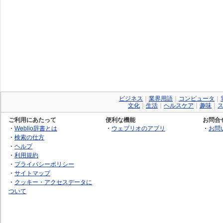
ビジネス
｜
業界用語
｜
コンピュータ
｜
文化
｜
生活
｜
ヘルスケア
｜
趣味
｜
ご利用にあたって
便利な機能
お問合
・
Weblio辞書とは
・
ウェブリオのアプリ
・
お問
・
検索の仕方
・
ヘルプ
・
利用規約
・
プライバシーポリシー
・
サイトマップ
・
クッキー・アクセスデータに
ついて