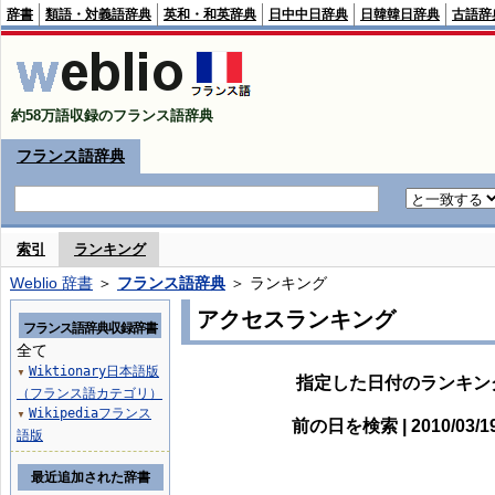
辞書
類語・対義語辞典
英和・和英辞典
日中中日辞典
日韓韓日辞典
古語辞
約58万語収録のフランス語辞典
フランス語辞典
索引
ランキング
Weblio 辞書
＞
フランス語辞典
＞ ランキング
アクセスランキング
フランス語辞典収録辞書
全て
Wiktionary日本語版
▼
指定した日付のランキン
（フランス語カテゴリ）
Wikipediaフランス
▼
前の日を検索 | 2010/03/
語版
最近追加された辞書