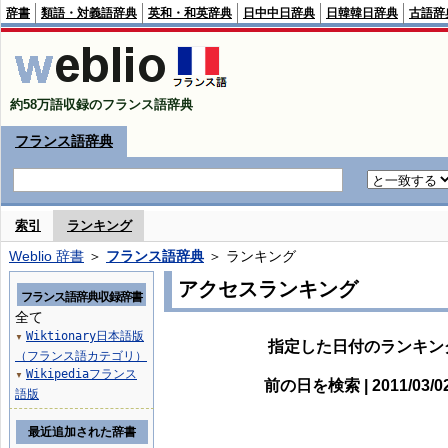
辞書
類語・対義語辞典
英和・和英辞典
日中中日辞典
日韓韓日辞典
古語辞
約58万語収録のフランス語辞典
フランス語辞典
索引
ランキング
Weblio 辞書
＞
フランス語辞典
＞ ランキング
アクセスランキング
フランス語辞典収録辞書
全て
Wiktionary日本語版
▼
指定した日付のランキン
（フランス語カテゴリ）
Wikipediaフランス
▼
前の日を検索 | 2011/03/
語版
最近追加された辞書