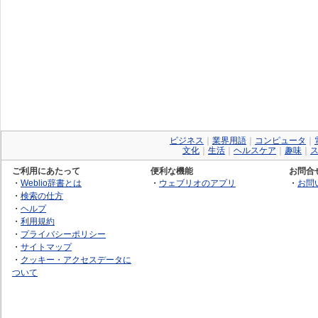
ビジネス
｜
業界用語
｜
コンピュータ
｜
文化
｜
生活
｜
ヘルスケア
｜
趣味
｜
ご利用にあたって
便利な機能
お問合
・
Weblio辞書とは
・
ウェブリオのアプリ
・
お問
・
検索の仕方
・
ヘルプ
・
利用規約
・
プライバシーポリシー
・
サイトマップ
・
クッキー・アクセスデータに
ついて