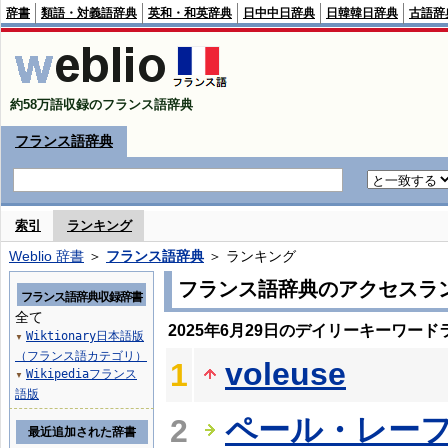
辞書
類語・対義語辞典
英和・和英辞典
日中中日辞典
日韓韓日辞典
古語辞
約58万語収録のフランス語辞典
フランス語辞典
索引
ランキング
Weblio 辞書
＞
フランス語辞典
＞ ランキング
フランス語辞典のアクセスラ
フランス語辞典収録辞書
全て
2025年6月29日のデイリーキーワード
Wiktionary日本語版
▼
（フランス語カテゴリ）
voleuse
1
Wikipediaフランス
▼
語版
ペール・レー
2
最近追加された辞書