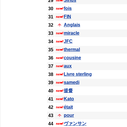
Sirius
29
fois
30
FIN
31
Anglais
32
miracle
33
JFC
34
thermal
35
cousine
36
aux
37
Livre sterling
38
samedi
39
提督
40
Kato
41
était
42
pour
43
ヴァンサン
44