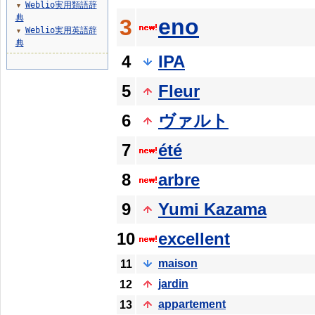
Weblio実用類語辞
▼
典
eno
3
Weblio実用英語辞
▼
典
4
IPA
5
Fleur
6
ヴァルト
7
été
8
arbre
9
Yumi Kazama
10
excellent
maison
11
jardin
12
appartement
13