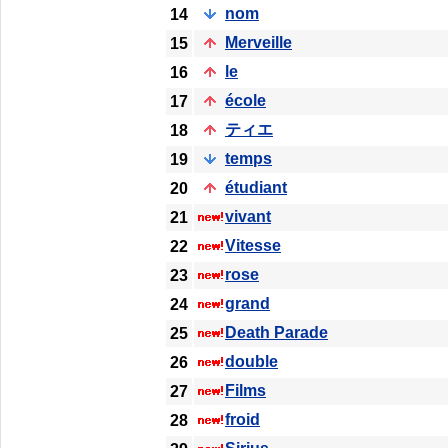
nom
14
Merveille
15
le
16
école
17
ティエ
18
temps
19
étudiant
20
vivant
21
Vitesse
22
rose
23
grand
24
Death Parade
25
double
26
Films
27
froid
28