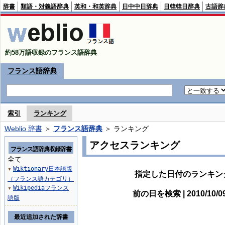
辞書
類語・対義語辞典
英和・和英辞典
日中中日辞典
日韓韓日辞典
古語辞
約58万語収録のフランス語辞典
フランス語辞典
索引
ランキング
Weblio 辞書
＞
フランス語辞典
＞ ランキング
アクセスランキング
フランス語辞典収録辞書
全て
Wiktionary日本語版
▼
指定した日付のランキン
（フランス語カテゴリ）
Wikipediaフランス
▼
前の日を検索 | 2010/10/
語版
最近追加された辞書