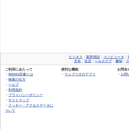
ビジネス
｜
業界用語
｜
コンピュータ
｜
文化
｜
生活
｜
ヘルスケア
｜
趣味
｜
ご利用にあたって
便利な機能
お問合
・
Weblio辞書とは
・
ウェブリオのアプリ
・
お問
・
検索の仕方
・
ヘルプ
・
利用規約
・
プライバシーポリシー
・
サイトマップ
・
クッキー・アクセスデータに
ついて